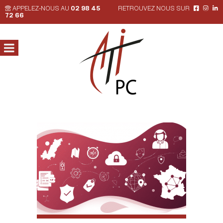
APPELEZ-NOUS AU
02 98 45
RETROUVEZ NOUS SUR
72 66