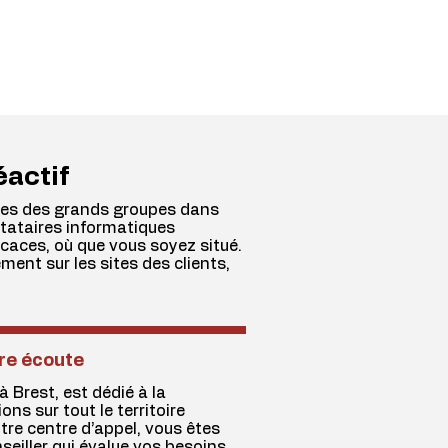
éactif
nces des grands groupes dans
stataires informatiques
caces, où que vous soyez situé.
ment sur les sites des clients,
tre écoute
à Brest, est dédié à la
ns sur tout le territoire
tre centre d’appel, vous êtes
seiller qui évalue vos besoins