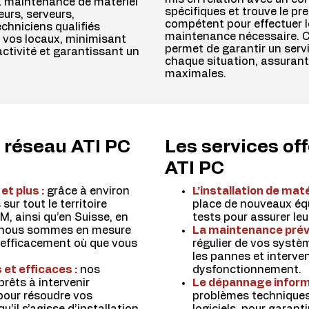
 la maintenance de matériel
spécifiques et trouve le pr
eurs, serveurs,
compétent pour effectuer 
chniciens qualifiés
maintenance nécessaire. C
 vos locaux, minimisant
permet de garantir un serv
 activité et garantissant un
chaque situation, assurant 
maximales.
e réseau ATI PC
Les services off
ATI PC
et plus :
grâce à environ
L’installation de maté
sur tout le territoire
place de nouveaux éq
, ainsi qu’en Suisse, en
tests pour assurer le
, nous sommes en mesure
La maintenance préve
t efficacement où que vous
régulier de vos systè
les pannes et interve
 et efficaces :
nos
dysfonctionnement.
prêts à intervenir
Le dépannage inform
pour résoudre vos
problèmes techniques,