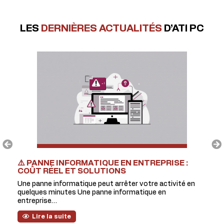
LES
DERNIÈRES ACTUALITÉS
D’ATI PC
⚠️ PANNE INFORMATIQUE EN ENTREPRISE :
IN
OUR
COÛT RÉEL ET SOLUTIONS
EX
Une panne informatique peut arrêter votre activité en
Auj
ance
quelques minutes Une panne informatique en
per
entreprise…
Lire la suite