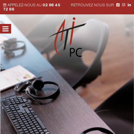
APPELEZ-NOUS AU
02 98 45
RETROUVEZ NOUS SUR
72 66