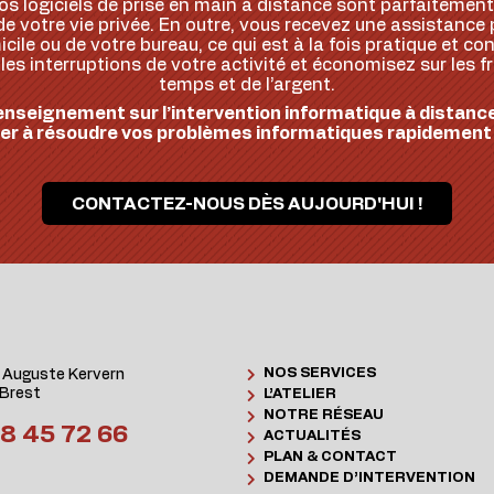
os logiciels de prise en main à distance sont parfaitement 
e votre vie privée. En outre, vous recevez une assistance 
ile ou de votre bureau, ce qui est à la fois pratique et con
s interruptions de votre activité et économisez sur les fr
temps et de l’argent.
enseignement sur l’intervention informatique à dista
er à résoudre vos problèmes informatiques rapidement
CONTACTEZ-NOUS DÈS AUJOURD'HUI !
NOS SERVICES
 Auguste Kervern
Brest
L’ATELIER
NOTRE RÉSEAU
8 45 72 66
ACTUALITÉS
PLAN & CONTACT
DEMANDE D’INTERVENTION