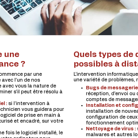
e une
Quels types de
tance ?
possibles à dis
commence par une
L’intervention informatiqu
une variété de problèmes,
 avec l’un de nos
e avec vous la nature de
Bugs de messagerie 
ner s’il peut être résolu à
réception, d’envoi ou
comptes de messager
l :
si l’intervention à
Installation et config
technicien vous guidera pour
installation de nouvea
logiciel de prise en main à
configuration de ceux
urisé et encadré, sur votre
fonctionnement optim
Nettoyage de virus :
e fois le logiciel installé, le
malwares et autres log