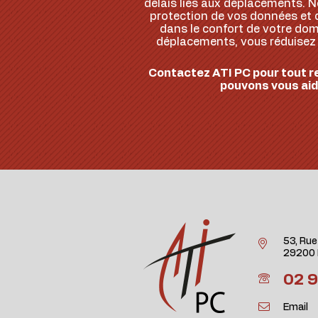
délais liés aux déplacements. N
protection de vos données et d
dans le confort de votre domic
déplacements, vous réduisez le
Contactez ATI PC pour tout r
pouvons vous aid
53, Rue
29200 
02 9
Email