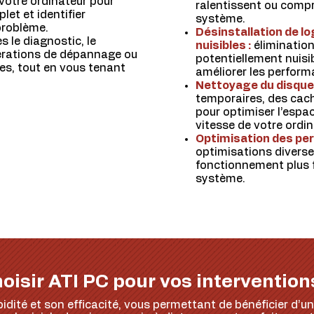
votre ordinateur pour
ralentissent ou compr
let et identifier
système.
problème.
Désinstallation de l
s le diagnostic, le
nuisibles :
élimination 
pérations de dépannage ou
potentiellement nuisib
s, tout en vous tenant
améliorer les perform
Nettoyage du disque 
temporaires, des cach
pour optimiser l’espa
vitesse de votre ordin
Optimisation des pe
optimisations diverse
fonctionnement plus f
système.
oisir ATI PC pour vos intervention
idité et son efficacité, vous permettant de bénéficier d’u