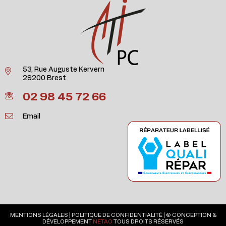
53, Rue Auguste Kervern
29200 Brest
02 98 45 72 66
Email
MENTIONS LÉGALES
|
POLITIQUE DE CONFIDENTIALITÉ
| © CONCEPTION &
DÉVELOPPEMENT
NETAO
TOUS DROITS RÉSERVÉS