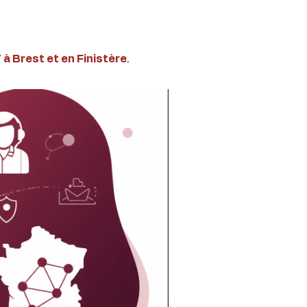
T à Brest et en Finistère
.