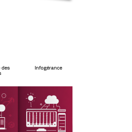
 des
Infogérance
s