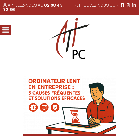
APPELEZ-NOUS AU
02 98 45
RETROUVEZ NOUS SUR
72 66