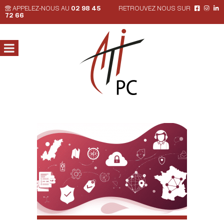
APPELEZ-NOUS AU
02 98 45
RETROUVEZ NOUS SUR
72 66