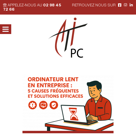
APPELEZ-NOUS AU
02 98 45
RETROUVEZ NOUS SUR
72 66