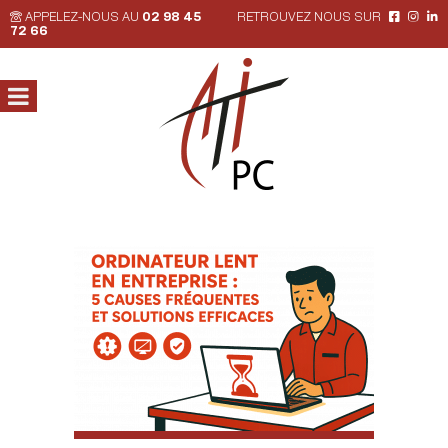
APPELEZ-NOUS AU
02 98 45
RETROUVEZ NOUS SUR
72 66