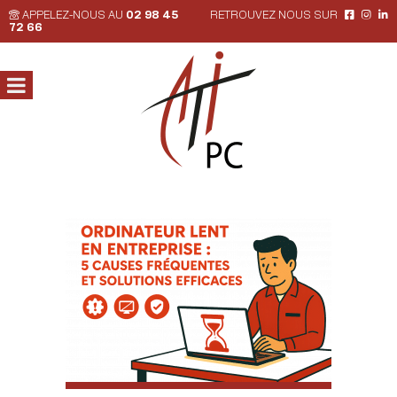
APPELEZ-NOUS AU
02 98 45
RETROUVEZ NOUS SUR
72 66