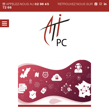
APPELEZ-NOUS AU
02 98 45
RETROUVEZ NOUS SUR
72 66