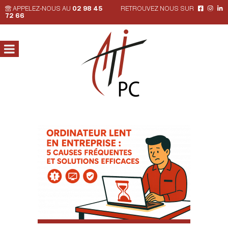
APPELEZ-NOUS AU
02 98 45
RETROUVEZ NOUS SUR
72 66