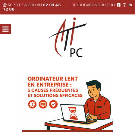
APPELEZ-NOUS AU
02 98 45
RETROUVEZ NOUS SUR
72 66