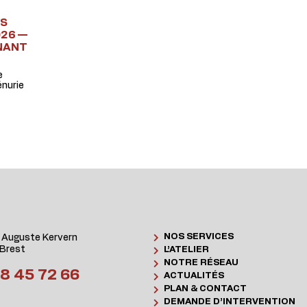
ES
026 —
NANT
e
énurie
NOS SERVICES
 Auguste Kervern
Brest
L’ATELIER
NOTRE RÉSEAU
8 45 72 66
ACTUALITÉS
PLAN & CONTACT
DEMANDE D’INTERVENTION