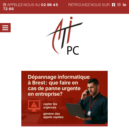
APPELEZ-NOUS AU
02 98 45
RETROUVEZ NOUS SUR
72 66