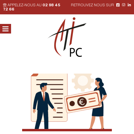
APPELEZ-NOUS AU
02 98 45
RETROUVEZ NOUS SUR
72 66