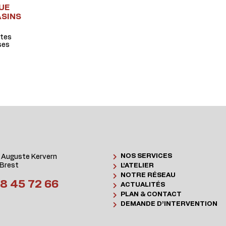
UE
ASINS
ites
ises
NOS SERVICES
 Auguste Kervern
Brest
L’ATELIER
NOTRE RÉSEAU
8 45 72 66
ACTUALITÉS
PLAN & CONTACT
DEMANDE D’INTERVENTION