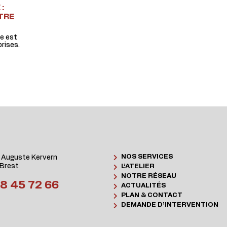
:
TRE
ue est
rises.
NOS SERVICES
 Auguste Kervern
Brest
L’ATELIER
NOTRE RÉSEAU
8 45 72 66
ACTUALITÉS
PLAN & CONTACT
DEMANDE D’INTERVENTION