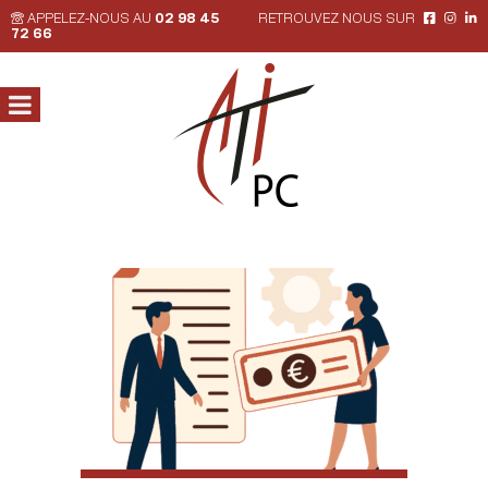
APPELEZ-NOUS AU
02 98 45
RETROUVEZ NOUS SUR
72 66