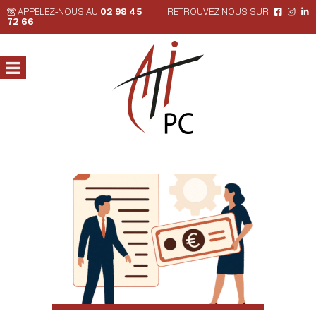
APPELEZ-NOUS AU
02 98 45
RETROUVEZ NOUS SUR
72 66