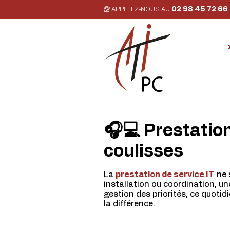
02 98 45 72 66
APPELEZ-NOUS AU
🎧💻 Prestation 
coulisses
La
prestation de service IT
ne 
installation ou coordination, un
gestion des priorités, ce quotidi
la différence.