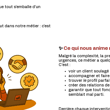
que tout s’emballe d’un
t dans notre métier : c’est
✨
Ce qui nous anime 
Malgré la complexité, la pr
urgences, ce métier a quel
C’est :
voir un client soulagé
accompagner et faire 
trouver
le
profil parf
créer des relations d
garantir que tout fo
semblait mal parti.
Derrière chaque intervention