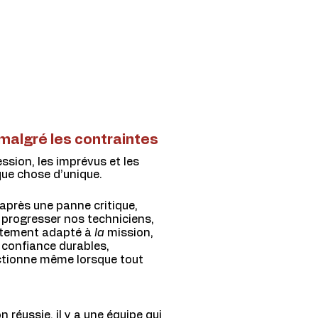
malgré les contraintes
ession, les imprévus et les
que chose d’unique.
 après une panne critique,
progresser nos techniciens,
aitement adapté à
la
mission,
e confiance durables,
nctionne même lorsque tout
 réussie, il y a une équipe qui