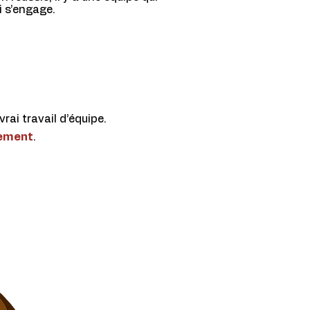
i s’engage.
rai travail d’équipe.
gement
.