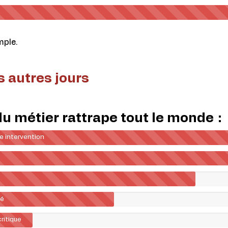
mple.
es autres jours
du métier rattrape tout le monde :
e intervention
né
ritique