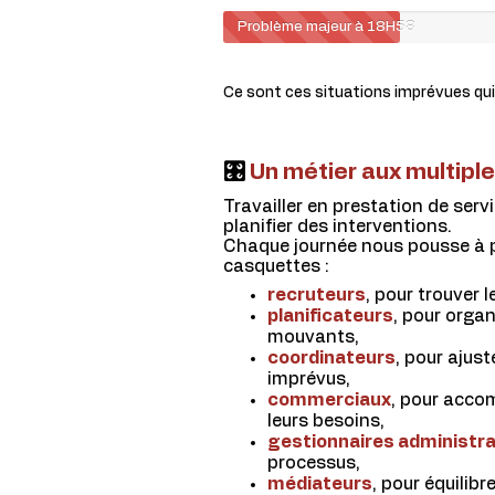
Problème majeur à 18H58
Ce sont ces situations imprévues qui
🎛
Un métier aux multipl
Travailler en prestation de servi
planifier des interventions.
Chaque journée nous pousse à p
casquettes :
recruteurs
, pour trouver 
planificateurs
, pour orga
mouvants,
coordinateurs
, pour ajust
imprévus,
commerciaux
, pour acco
leurs besoins,
gestionnaires administra
processus,
médiateurs
, pour équilibr