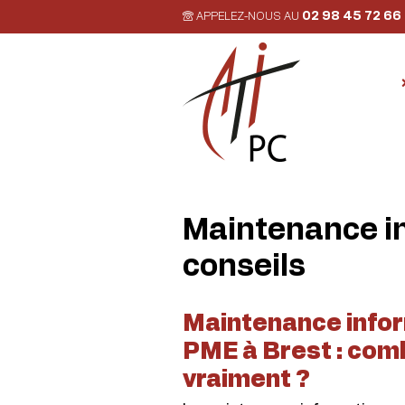
02 98 45 72 66
APPELEZ-NOUS AU
Maintenance in
conseils
Maintenance info
PME à Brest : com
vraiment ?