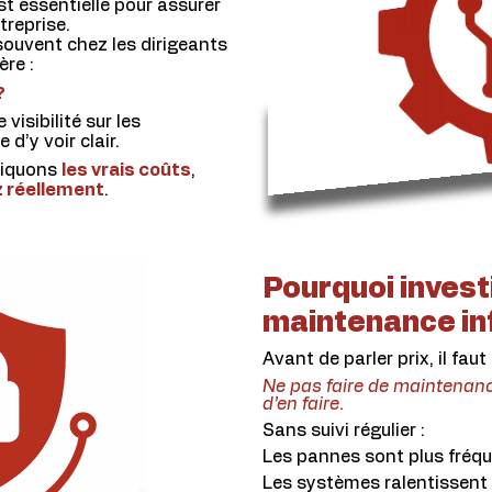
t essentielle pour assurer
treprise.
souvent chez les dirigeants
ère :
?
visibilité sur les
e d’y voir clair.
pliquons
les vrais coûts
,
z réellement
.
Pourquoi investi
maintenance in
Avant de parler prix, il fau
Ne pas faire de maintenan
d’en faire.
Sans suivi régulier :
Les pannes sont plus fréq
Les systèmes ralentissent