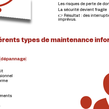
Les risques de perte de d
La sécurité devient fragile
👉 Résultat : des interrupt
imprévus.
férents types de maintenance info
(dépannage)
it
sionnel
erme
pements
s