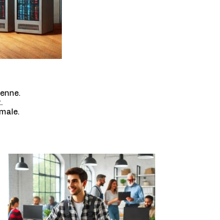
ienne.
.
imale.